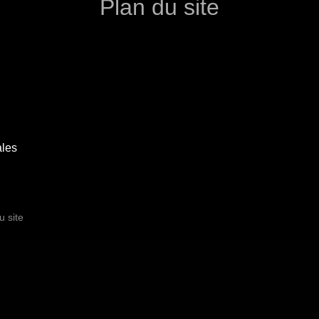
Plan du site
ales
u site